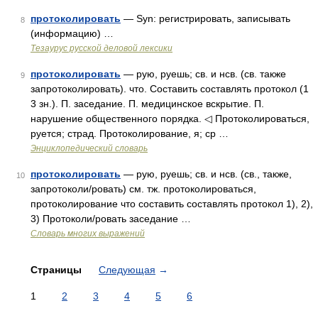
протоколировать
— Syn: регистрировать, записывать
8
(информацию) …
Тезаурус русской деловой лексики
протоколировать
— рую, руешь; св. и нсв. (св. также
9
запротоколировать). что. Составить составлять протокол (1
3 зн.). П. заседание. П. медицинское вскрытие. П.
нарушение общественного порядка. ◁ Протоколироваться,
руется; страд. Протоколирование, я; ср …
Энциклопедический словарь
протоколировать
— рую, руешь; св. и нсв. (св., также,
10
запротоколи/ровать) см. тж. протоколироваться,
протоколирование что составить составлять протокол 1), 2),
3) Протоколи/ровать заседание …
Словарь многих выражений
Страницы
Следующая
→
1
2
3
4
5
6