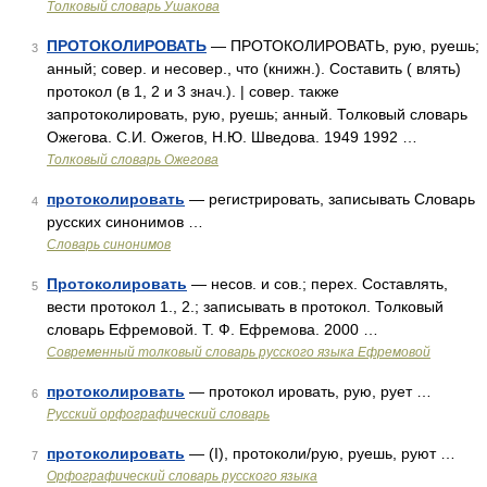
Толковый словарь Ушакова
ПРОТОКОЛИРОВАТЬ
— ПРОТОКОЛИРОВАТЬ, рую, руешь;
3
анный; совер. и несовер., что (книжн.). Составить ( влять)
протокол (в 1, 2 и 3 знач.). | совер. также
запротоколировать, рую, руешь; анный. Толковый словарь
Ожегова. С.И. Ожегов, Н.Ю. Шведова. 1949 1992 …
Толковый словарь Ожегова
протоколировать
— регистрировать, записывать Словарь
4
русских синонимов …
Словарь синонимов
Протоколировать
— несов. и сов.; перех. Составлять,
5
вести протокол 1., 2.; записывать в протокол. Толковый
словарь Ефремовой. Т. Ф. Ефремова. 2000 …
Современный толковый словарь русского языка Ефремовой
протоколировать
— протокол ировать, рую, рует …
6
Русский орфографический словарь
протоколировать
— (I), протоколи/рую, руешь, руют …
7
Орфографический словарь русского языка